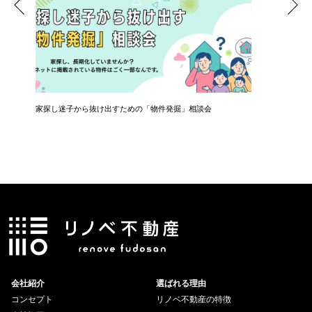
ナー
家探し迷子から抜け出すための「物件発掘」相談会
共働き夫
会社紹介
選ばれる理由
コンセプト
リノベ不動産の特徴