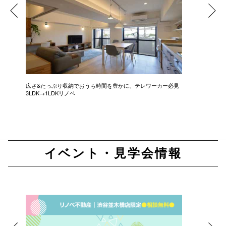
広さ&たっぷり収納でおうち時間を豊かに、テレワーカー必見
モデルは
3LDK→1LDKリノベ
にこだわっ
イベント・見学会情報