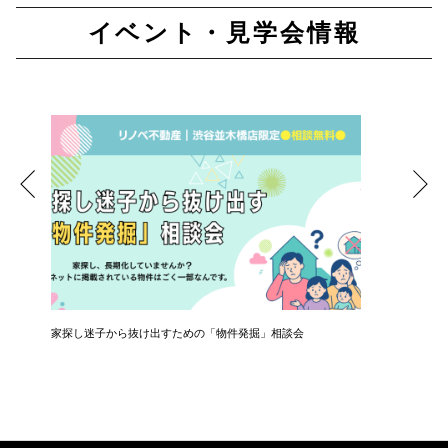
イベント・見学会情報
ナー
家探し迷子から抜け出すための「物件発掘」相談会
共働き夫