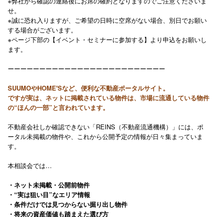
※弊社から確認の連絡後にお席の確約となりますのでご注意くださいま
せ。
※誠に恐れ入りますが、ご希望の日時に空席がない場合、別日でお願い
する場合がございます。
※ページ下部の【イベント・セミナーに参加する】より申込をお願いし
ます。
ーーーーーーーーーーーーーーーーーーーーーーーーー
SUUMOやHOME'Sなど、便利な不動産ポータルサイト。
ですが実は、ネットに掲載されている物件は、市場に流通している物件
の“ほんの一部”と言われています。
不動産会社しか確認できない「REINS（不動産流通機構）」には、ポ
ータル未掲載の物件や、これから公開予定の情報が日々集まっていま
す。
本相談会では…
・ネット未掲載・公開前物件
・“実は狙い目”なエリア情報
・条件だけでは見つからない掘り出し物件
・将来の資産価値も踏まえた選び方