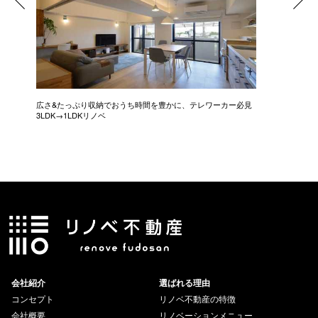
広さ&たっぷり収納でおうち時間を豊かに、テレワーカー必見
モデルは
3LDK→1LDKリノベ
にこだわっ
会社紹介
選ばれる理由
コンセプト
リノベ不動産の特徴
会社概要
リノベーションメニュー