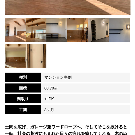
種別
マンション事例
面積
68.70㎡
間取り
1LDK
工期
3ヶ月
土間を広げ、ガレージ兼ワードローブへ。そしてそこを抜けると
一転、社会の荒波にもまれた日々の疲れを癒してくれる、木のぬ