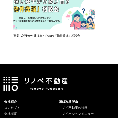
ナー
家探し迷子から抜け出すための「物件発掘」相談会
共働き夫
会社紹介
選ばれる理由
コンセプト
リノベ不動産の特徴
会社概要
リノベーションメニュー