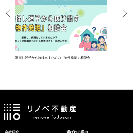
ナー
家探し迷子から抜け出すための「物件発掘」相談会
共働き夫
会社紹介
選ばれる理由