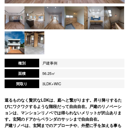
種別
戸建事例
面積
56.25㎡
間取り
3LDK+WIC
遮るものなく贅沢なLDKは、庭へと繋がります。昇り降りするた
びにワクワクするような階段だって自由自在。戸建のリノベーシ
ョンは、マンションリノベでは得られないメリットが沢山ありま
す。玄関のドアからベランダのサッシまで自由自在。
戸建リノベは、玄関までのアプローチや、外壁に手を加える事も